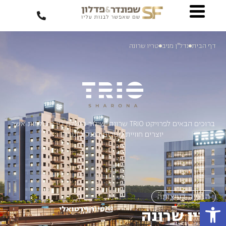
דף הבית
נדל"ן מניב
טריו שרונה
ברוכים הבאים לפרויקט TRIO שרונה. שילוב מושלם בין 3 עולמות אשר
יוצרים חוויית מגורים מפנקת ונוחה
הבנייה בעיצומה
פתח סרגל נגישות
סיור וירטואלי
טריו שרונה