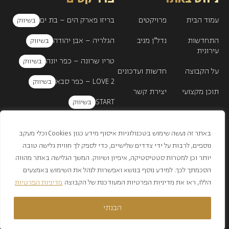
עמוד הבית
פרויקטים
בריזו פארק הים – בת ים
התחדשות
נדל"ן מניב
הגלריה – אבן יהודה
עירונית
טריו שרונה – כפר יונה
על הקבוצה
חדשות ועדכונים
LOVE 2 – כפר סבא
תוכן מקצועי
יצירת קשר
START
הצהרת נגישות
מדיניות פרטיות
Blend
תנאי שימוש אתר
באתר זה נעשה שימוש בטכנולוגיות איסוף מידע כגון Cookies וכלי מעקב
נוספים, לרבות על ידי צדדים שלישיים, כדי לספק לך חווית גלישה טובה
יותר וכן למטרות סטטיסטיקה, איפיון ושיווק. המשך הגלישה באתר מהווה
הסכמתך לכך. למידע נוסף בנושא ואפשרות לנהל את השימוש באמצעים
4565*
הללו, ראו את מדיניות הפרטיות המעודכנת של הקבוצה
מדיניות הפרטיות
© שפונדר&פדלון 2024
הבנתי
*התכניות וההדמיות באתר הינן להמחשה בלבד | ט.ל.ח