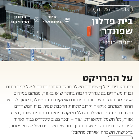
אוכלס בהצלחה
סיור
סרטון
בית פדלון
וירטואלי
הפרויקט
שפונדר
נתניה-פולג
על הפרויקט
פרויקט בית פדלון-שפונדר משלב מרכז מסחרי בתמהיל של קניון פתוח
ובניין משרדים בסטנדרט הגבוה ביותר שיש באזור, ממוקם במיקום
אסטרטגי והמבוקש ביותר במתחם העסקים נתניה-פולג, בסמוך לכביש
החוף ולמתחם איקאה וקרוב לתחנת הרכבת ספיר. בניין המשרדים
נמכר ברמת גמר מושלם הכולל חלוקה פנימית בתכנונים שונים, מיזוג
אוויר, נק' חשמל ותקשורת, ועוד – ובכך מציב סטנדרט גבוה ואחיד
לפרויקט . בפרויקט מוצעים מגוון רחב של משרדים ושל שטחי מסחר,
ברכישה/ השכרה ישירות מהקבלן.