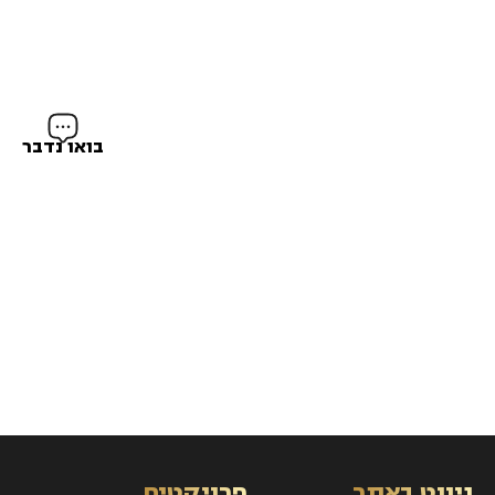
בואו נדבר
התחדשות
נדל"ן
עירונית
מניב
ניווט באתר
פרויקטים