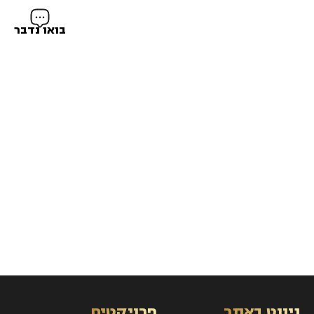
בואו נדבר
התחדשות
נדל"ן
עירונית
מניב
ניווט באתר
פרויקטים