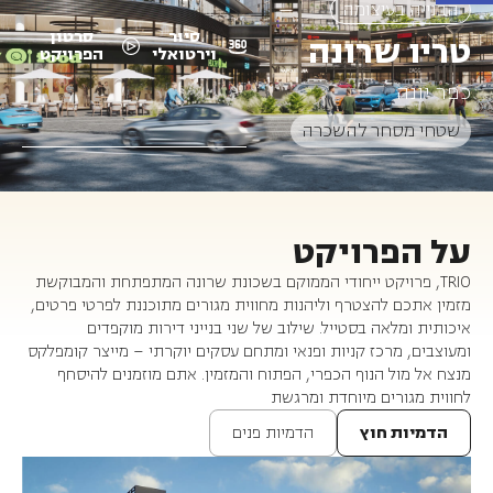
הבנייה בעיצומה
סיור
סרטון
טריו שרונה
וירטואלי
הפרויקט
כפר יונה
שטחי מסחר להשכרה
על הפרויקט
TRIO, פרויקט ייחודי הממוקם בשכונת שרונה המתפתחת והמבוקשת
מזמין אתכם להצטרף וליהנות מחווית מגורים מתוכננת לפרטי פרטים,
איכותית ומלאה בסטייל. שילוב של שני בנייני דירות מוקפדים
ומעוצבים, מרכז קניות ופנאי ומתחם עסקים יוקרתי – מייצר קומפלקס
מנצח אל מול הנוף הכפרי, הפתוח והמזמין. אתם מוזמנים להיסחף
לחווית מגורים מיוחדת ומרגשת
הדמיות חוץ
הדמיות פנים