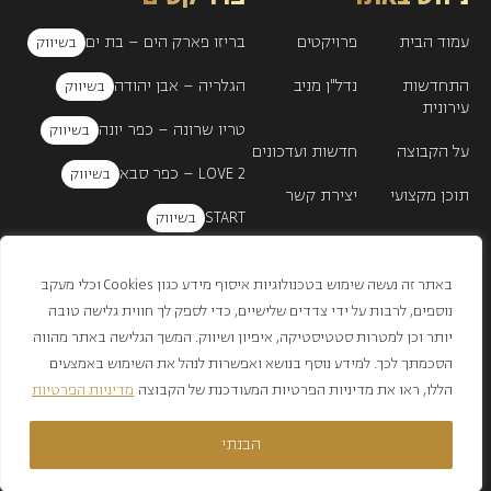
עמוד הבית
פרויקטים
בריזו פארק הים – בת ים
התחדשות
נדל"ן מניב
הגלריה – אבן יהודה
עירונית
טריו שרונה – כפר יונה
על הקבוצה
חדשות ועדכונים
LOVE 2 – כפר סבא
תוכן מקצועי
יצירת קשר
START
הצהרת נגישות
מדיניות פרטיות
Blend
תנאי שימוש אתר
באתר זה נעשה שימוש בטכנולוגיות איסוף מידע כגון Cookies וכלי מעקב
נוספים, לרבות על ידי צדדים שלישיים, כדי לספק לך חווית גלישה טובה
יותר וכן למטרות סטטיסטיקה, איפיון ושיווק. המשך הגלישה באתר מהווה
הסכמתך לכך. למידע נוסף בנושא ואפשרות לנהל את השימוש באמצעים
4565*
הללו, ראו את מדיניות הפרטיות המעודכנת של הקבוצה
מדיניות הפרטיות
© שפונדר&פדלון 2024
הבנתי
*התכניות וההדמיות באתר הינן להמחשה בלבד | ט.ל.ח