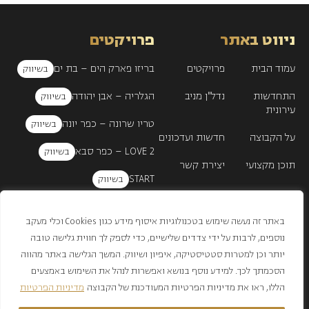
ניווט באתר
פרויקטים
עמוד הבית
פרויקטים
בריזו פארק הים – בת ים
התחדשות
נדל"ן מניב
הגלריה – אבן יהודה
עירונית
טריו שרונה – כפר יונה
על הקבוצה
חדשות ועדכונים
LOVE 2 – כפר סבא
תוכן מקצועי
יצירת קשר
START
הצהרת נגישות
מדיניות פרטיות
Blend
תנאי שימוש אתר
באתר זה נעשה שימוש בטכנולוגיות איסוף מידע כגון Cookies וכלי מעקב
נוספים, לרבות על ידי צדדים שלישיים, כדי לספק לך חווית גלישה טובה
יותר וכן למטרות סטטיסטיקה, איפיון ושיווק. המשך הגלישה באתר מהווה
הסכמתך לכך. למידע נוסף בנושא ואפשרות לנהל את השימוש באמצעים
4565*
הללו, ראו את מדיניות הפרטיות המעודכנת של הקבוצה
מדיניות הפרטיות