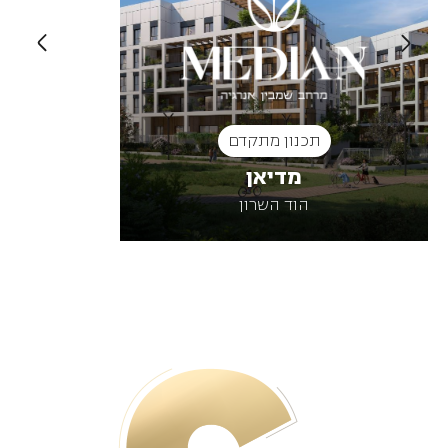
תכנון מתקדם
תכ
מדיאן
הגלריה ess
הוד השרון